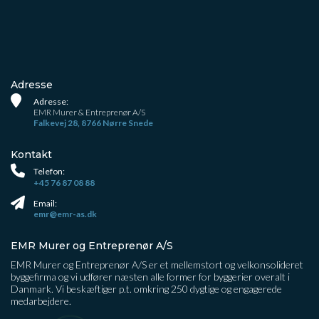
Adresse
Adresse:
EMR Murer & Entreprenør A/S
Falkevej 28, 8766 Nørre Snede
Kontakt
Telefon:
+45 76 87 08 88
Email:
emr@emr-as.dk
EMR Murer og Entreprenør A/S
EMR Murer og Entreprenør A/S er et mellemstort og velkonsolideret
byggefirma og vi udfører næsten alle former for byggerier overalt i
Danmark. Vi beskæftiger p.t. omkring 250 dygtige og engagerede
medarbejdere.