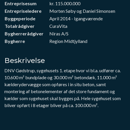
Entreprisesum
kr. 115.000.000
Entrepriseledere
Morten Søby og Daniel Simonsen
Byggeperiode
April 2014 - Igangværende
Totalrådgiver
CuraVita
Bygherrerådgiver
Niras A/S
Bygherre
Region Midtjylland
Beskrivelse
DNV Gødstrup, sygehusets 1. etape hvor vi bl.a. udfører ca.
10.600 m² bundplade og 30.000 m² betondæk, 11.000 m²
kælderydervægge som opføres i in situ beton, samt
montering af betonelementer af det store fundament og
kælder som sygehuset skal bygges på. Hele sygehuset som
bliver opført i 8 etager bliver på ca. 100.000 m².