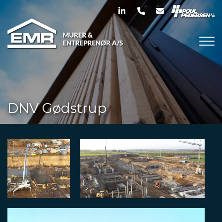
Gå
til
hovedindhold
DNV Gødstrup