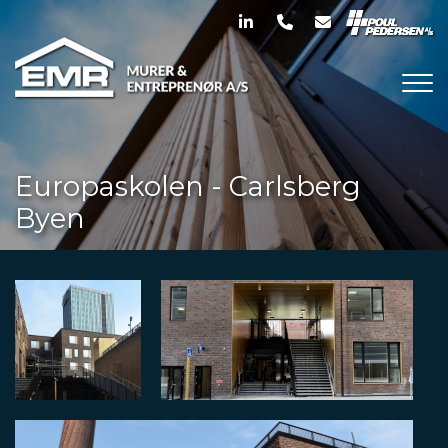
Gå
til
hovedindhold
Europaskolen - Carlsberg
Byen