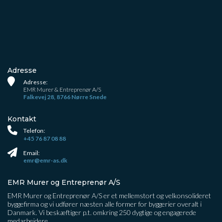
Adresse
Adresse:
EMR Murer & Entreprenør A/S
Falkevej 28, 8766 Nørre Snede
Kontakt
Telefon:
+45 76 87 08 88
Email:
emr@emr-as.dk
EMR Murer og Entreprenør A/S
EMR Murer og Entreprenør A/S er et mellemstort og velkonsolideret
byggefirma og vi udfører næsten alle former for byggerier overalt i
Danmark. Vi beskæftiger p.t. omkring 250 dygtige og engagerede
medarbejdere.