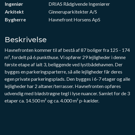
Ingeniør
DRIAS Rådgivende Ingeniører
Arkitekt
Ginneruparkitekter A/S
Bygherre
Havnefront Horsens ApS
Beskrivelse
Havnefronten kommer til af bestå af 87 boliger fra 125 - 174
m², fordelt på 6 punkthuse. Vi opfører 29 lejligheder i denne
første etape af ialt 3, beliggende ved lystbådehavnen. Der
bygges en parkeringsparterre, så alle lejligheder får deres
egen private parkeringsplads. Den bygges i 6-7 etager og alle
lejligheder har 2 altaner/terrasser. Havnefronten opføres
udvendig med blødstrøgne tegl i lyse nuancer. Samlet for de 3
etaper ca. 14.500 m² og ca. 4.000 m² p-kælder.