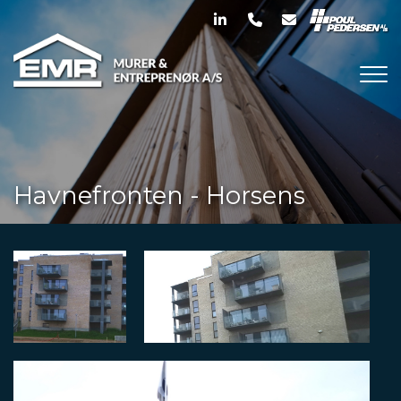
Gå
til
hovedindhold
Havnefronten - Horsens