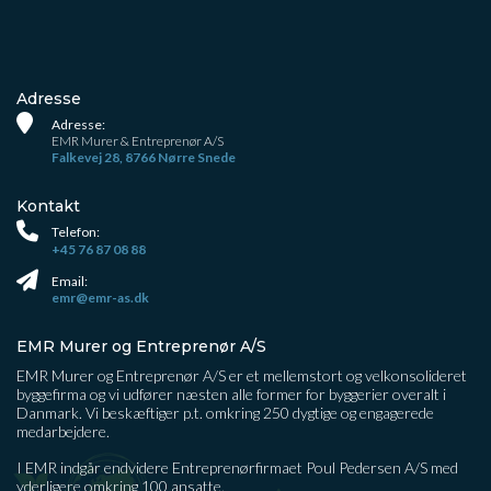
Adresse
Adresse:
EMR Murer & Entreprenør A/S
Falkevej 28, 8766 Nørre Snede
Kontakt
Telefon:
+45 76 87 08 88
Email:
emr@emr-as.dk
EMR Murer og Entreprenør A/S
EMR Murer og Entreprenør A/S er et mellemstort og velkonsolideret
byggefirma og vi udfører næsten alle former for byggerier overalt i
Danmark. Vi beskæftiger p.t. omkring 250 dygtige og engagerede
medarbejdere.
I EMR indgår endvidere Entreprenørfirmaet Poul Pedersen A/S med
yderligere omkring 100 ansatte.