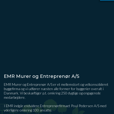
EMR Murer og Entreprenør A/S
EMR Murer og Entreprenør A/S er et mellemstort og velkonsolideret
byggefirma og vi udfører næsten alle former for byggerier overalt i
Danmark. Vi beskæftiger p.t. omkring 250 dygtige og engagerede
medarbejdere.
I EMR indgår endvidere Entreprenørfirmaet Poul Pedersen A/S med
yderligere omkring 100 ansatte.