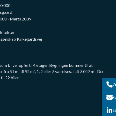
00.000
isgaard
2008 - Marts 2009
kitekter
sselskab Kirkegårdsvej
som bliver opført i 4 etager. Bygningen kommer til at
 fra 51 m² til 92 m², 1, 2 eller 3 værelses. I alt 3.047 m². Der
il 22 biler.
7
S
L