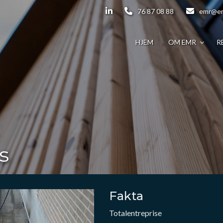
76 87 08 88
emr@em
HJEM
OM EMR
R
s
Fakta
Totalentreprise