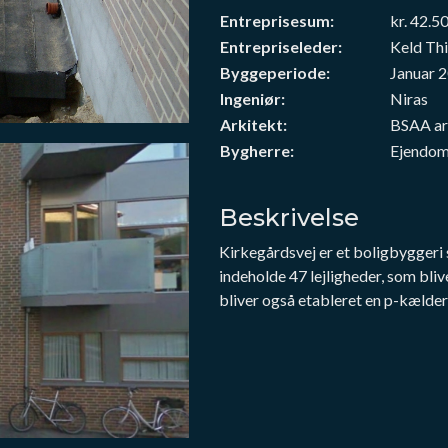
Entreprisesum:
kr. 42.5
Entrepriseleder:
Keld Th
Byggeperiode:
Januar 
Ingeniør:
Niras
Arkitekt:
BSAA ar
Bygherre:
Ejendom
Beskrivelse
Kirkegårdsvej er et boligbyggeri 
indeholde 47 lejligheder, som bliver
bliver også etableret en p-kælder t