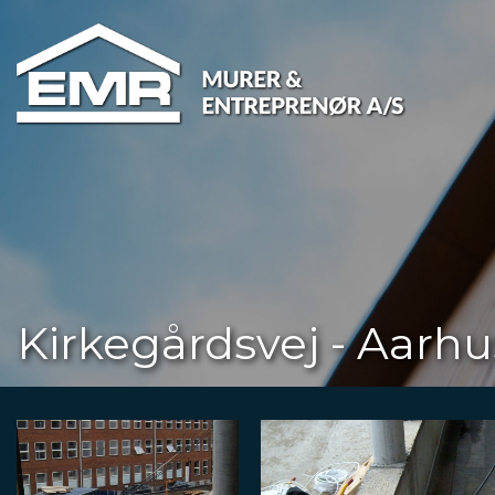
Gå
til
hovedindhold
Kirkegårdsvej - Aarhu