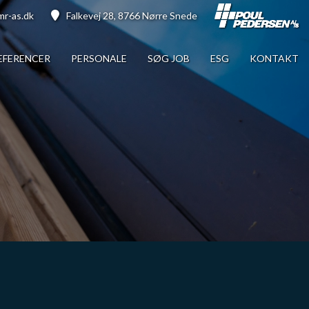
r-as.dk
Falkevej 28, 8766 Nørre Snede
EFERENCER
PERSONALE
SØG JOB
ESG
KONTAKT